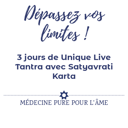
Dépassez vos
Le Martinet
E
nglish
limites !
3 jours de Unique Live
Tantra avec Satyavrati
Karta
MÉDECINE PURE POUR L’ÂME