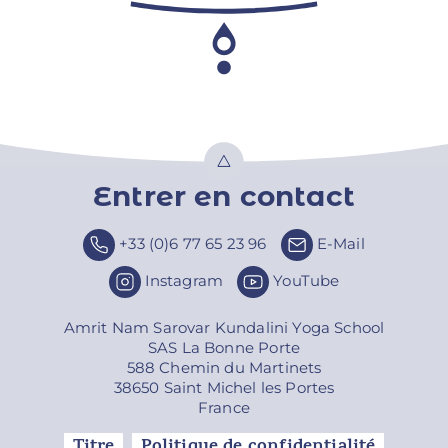
Entrer en contact
Top
+33 (0)6 77 65 23 96
E-Mail
Instagram
YouTube
Amrit Nam Sarovar Kundalini Yoga School
SAS La Bonne Porte
588 Chemin du Martinets
38650 Saint Michel les Portes
France
Titre
Politique de confidentialité