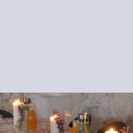
Le Martinet
raditionnelle a été reconvertie en restauran
dans notre cuisine proviennent d’ingrédients 100% biologiques
omie internationale dans les options végétaliennes et végét