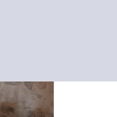
t Le Martinet.
 et nourrissent les invités
ariennes.