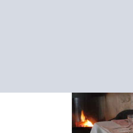
Restaurant 
L’ancienne écurie t
Tous les produits utilisés 
avec l’esprit de la gastron