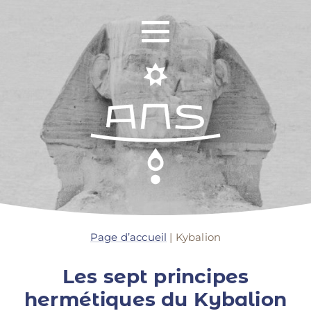
Identité
Réseau Mondial
Page d’accueil
|
Kybalion
Formation
Les sept principes
Retraites
hermétiques du Kybalion