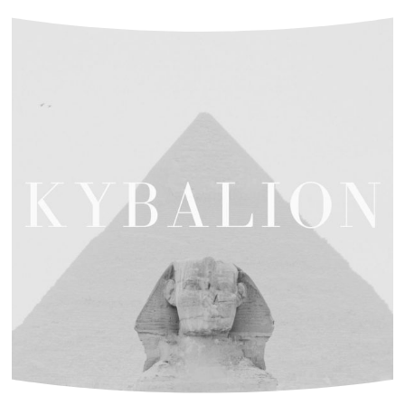
Boutique en ligne
École de yoga en ligne
Calendrier des Réservations
Festival de Yoga 2026
Le Martinet
E
nglish