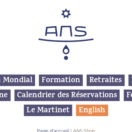
u Mondial
Formation
Retraites
gne
Calendrier des Réservations
F
Le Martinet
E
nglish
Page d’accueil
|
ANS Shop