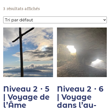
Boutique en ligne
3 résultats affichés
École de yoga en ligne
Calendrier des Réservations
Festival de Yoga 2026
Le Martinet
E
nglish
Niveau 2・5
Niveau 2・6
| Voyage de
| Voyage
l’Âme
dans l’au-