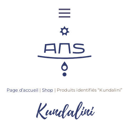
Identité
Page d’accueil
|
Shop
| Produits identifiés “Kundalini”
Réseau Mondial
Kundalini
Formation
Retraites