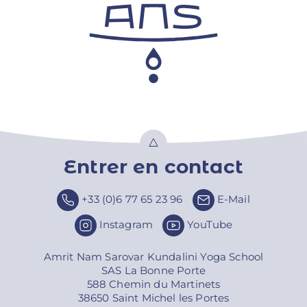
Entrer en contact
Top
+33 (0)6 77 65 23 96
E-Mail
Instagram
YouTube
Amrit Nam Sarovar Kundalini Yoga School
SAS La Bonne Porte
588 Chemin du Martinets
38650 Saint Michel les Portes