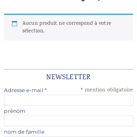
Boutique en ligne
École de yoga en ligne
Aucun produit ne correspond à votre
sélection.
Calendrier des Réservations
Festival de Yoga 2026
Le Martinet
NEWSLETTER
E
nglish
*
mention obligatoire
Adresse e-mail
*
prénom
nom de famille