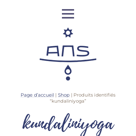
Identité
Page d’accueil
|
Shop
| Produits identifiés
Réseau Mondial
“kundaliniyoga”
kundaliniyoga
Formation
Retraites